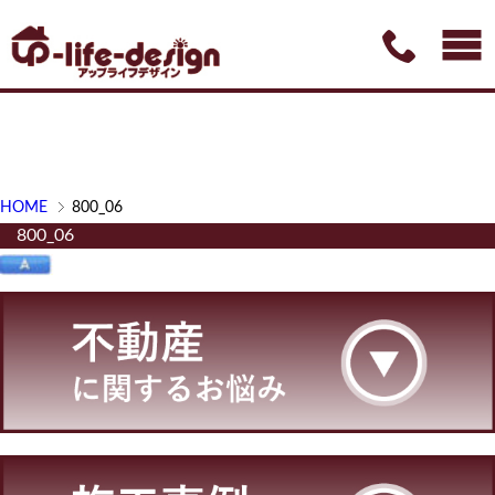
HOME
800_06
800_06