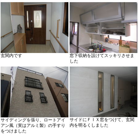
玄関内です
窓下収納を設けてスッキリさせま
した
サイドにＦＩＸ窓をつけて、玄関
サイディングを張り、ロートアイ
内を明るくしました
アン風（実はアルミ製）の手すり
をつけました