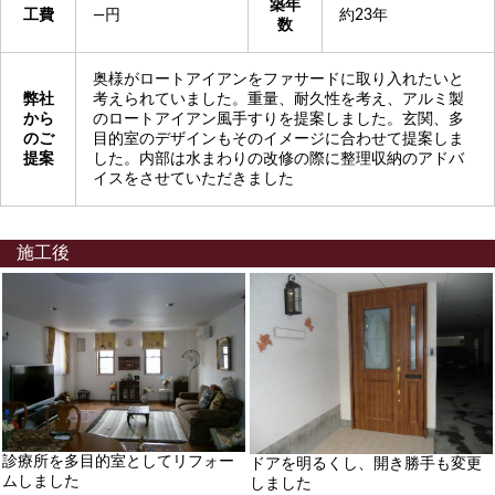
築年
工費
―円
約23年
数
奥様がロートアイアンをファサードに取り入れたいと
弊社
考えられていました。重量、耐久性を考え、アルミ製
から
のロートアイアン風手すりを提案しました。玄関、多
のご
目的室のデザインもそのイメージに合わせて提案しま
提案
した。内部は水まわりの改修の際に整理収納のアドバ
イスをさせていただきました
施工後
診療所を多目的室としてリフォー
ドアを明るくし、開き勝手も変更
ムしました
しました