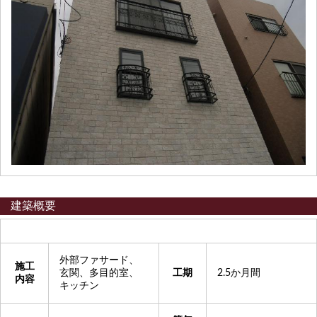
建築概要
外部ファサード、
施工
玄関、多目的室、
工期
2.5か月間
内容
キッチン