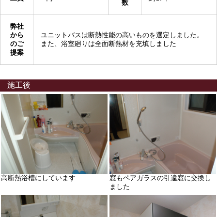
数
弊社
から
ユニットバスは断熱性能の高いものを選定しました。
のご
また、浴室廻りは全面断熱材を充填しました
提案
施工後
高断熱浴槽にしています
窓もペアガラスの引違窓に交換し
ました