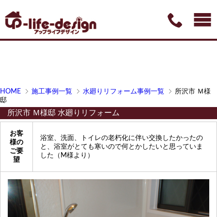
HOME
施工事例一覧
水廻りリフォーム事例一覧
所沢市 Ｍ様
邸
所沢市 Ｍ様邸 水廻りリフォーム
お客
浴室、洗面、トイレの老朽化に伴い交換したかったの
様の
と、浴室がとても寒いので何とかしたいと思っていま
ご要
した（M様より）
望