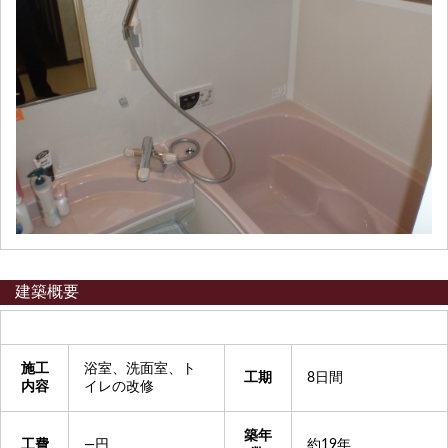
建築概要
施工
浴室、洗面室、ト
工期
8日間
内容
イレの改修
築年
工費
―円
約19年