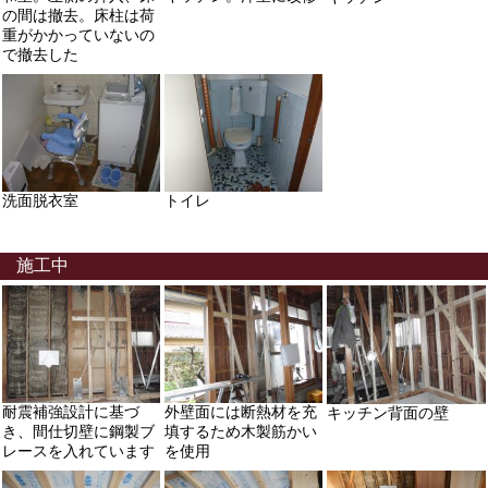
の間は撤去。床柱は荷
重がかかっていないの
で撤去した
洗面脱衣室
トイレ
施工中
耐震補強設計に基づ
外壁面には断熱材を充
キッチン背面の壁
き、間仕切壁に鋼製ブ
填するため木製筋かい
レースを入れています
を使用