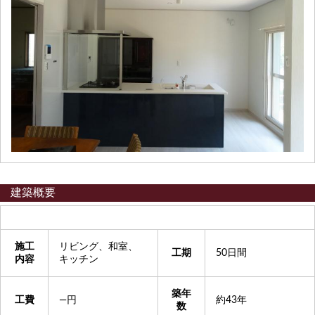
建築概要
施工
リビング、和室、
工期
50日間
内容
キッチン
築年
工費
―円
約43年
数