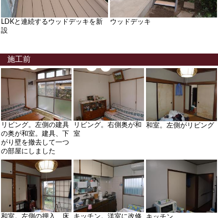
LDKと連続するウッドデッキを新
ウッドデッキ
設
施工前
リビング。左側の建具
リビング。右側奥が和
和室。左側がリビング
の奥が和室。建具、下
室
がり壁を撤去して一つ
の部屋にしました
和室。左側の押入、床
キッチン。洋室に改修
キッチン