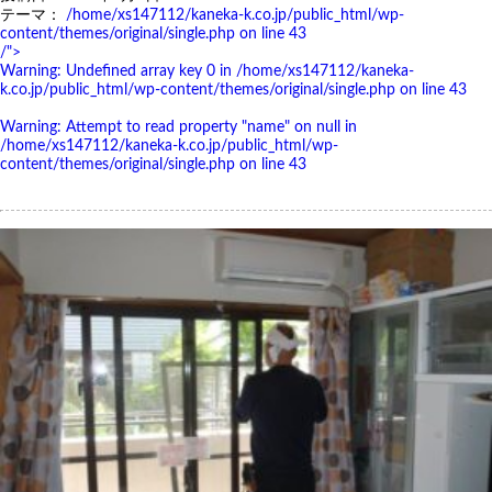
テーマ：
/home/xs147112/kaneka-k.co.jp/public_html/wp-
content/themes/original/single.php on line
43
/">
Warning
: Undefined array key 0 in
/home/xs147112/kaneka-
k.co.jp/public_html/wp-content/themes/original/single.php
on line
43
Warning
: Attempt to read property "name" on null in
/home/xs147112/kaneka-k.co.jp/public_html/wp-
content/themes/original/single.php
on line
43