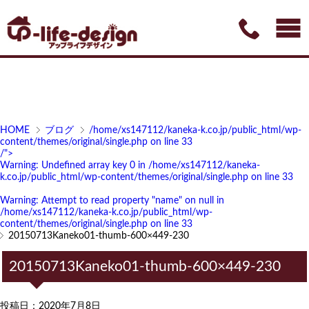
HOME
ブログ
/home/xs147112/kaneka-k.co.jp/public_html/wp-
content/themes/original/single.php on line
33
/">
Warning
: Undefined array key 0 in
/home/xs147112/kaneka-
k.co.jp/public_html/wp-content/themes/original/single.php
on line
33
Warning
: Attempt to read property "name" on null in
/home/xs147112/kaneka-k.co.jp/public_html/wp-
content/themes/original/single.php
on line
33
20150713Kaneko01-thumb-600×449-230
20150713Kaneko01-thumb-600×449-230
投稿日：2020年7月8日