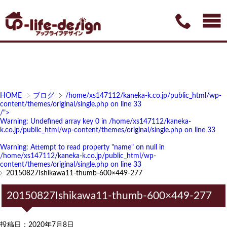
HOME
ブログ
/home/xs147112/kaneka-k.co.jp/public_html/wp-
content/themes/original/single.php on line
33
/">
Warning
: Undefined array key 0 in
/home/xs147112/kaneka-
k.co.jp/public_html/wp-content/themes/original/single.php
on line
33
Warning
: Attempt to read property "name" on null in
/home/xs147112/kaneka-k.co.jp/public_html/wp-
content/themes/original/single.php
on line
33
20150827Ishikawa11-thumb-600×449-277
20150827Ishikawa11-thumb-600×449-277
投稿日：2020年7月8日