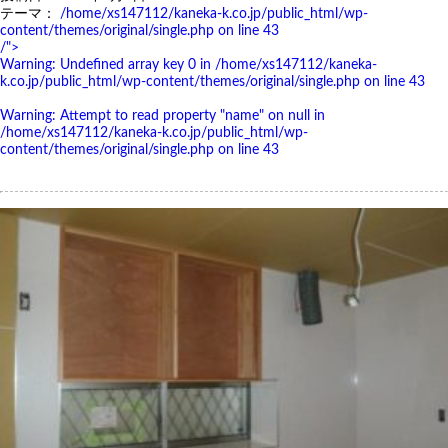
テーマ：
/home/xs147112/kaneka-k.co.jp/public_html/wp-
content/themes/original/single.php on line
43
/">
Warning
: Undefined array key 0 in
/home/xs147112/kaneka-
k.co.jp/public_html/wp-content/themes/original/single.php
on line
43
Warning
: Attempt to read property "name" on null in
/home/xs147112/kaneka-k.co.jp/public_html/wp-
content/themes/original/single.php
on line
43