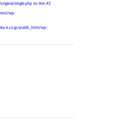
iginal/single.php on line
43
html/wp-
a-k.co.jp/public_html/wp-