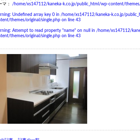
ーマ：
/home/xs147112/kaneka-k.co.jp/public_html/wp-content/themes/or
rning
: Undefined array key 0 in
/home/xs147112/kaneka-k.co.jp/public_
tent/themes/original/single.php
on line
43
rning
: Attempt to read property "name" on null in
/home/xs147112/kanek
tent/themes/original/single.php
on line
43