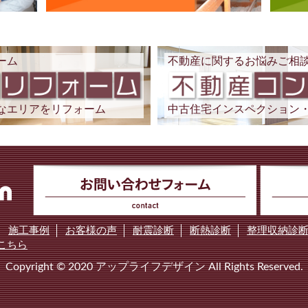
ーム
不動産に関するお悩みご相
なエリアをリフォーム
中古住宅インスペクション
施工事例
お客様の声
耐震診断
断熱診断
整理収納診
こちら
Copyright © 2020 アップライフデザイン All Rights Reserved.