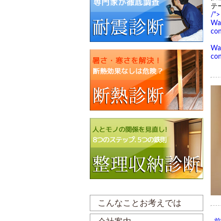
テ
/">
Wa
con
Wa
con
こんなことお考えでは