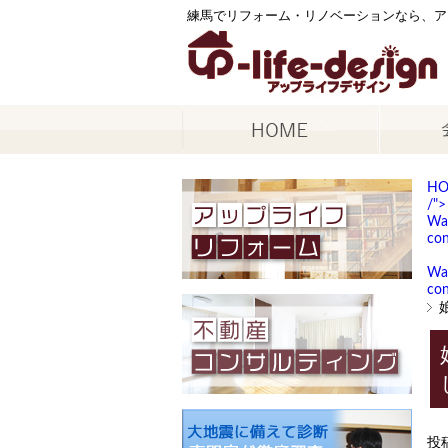
練馬でリフォーム・リノベーションなら、ア
H
/">
Wa
con
Wa
con
投