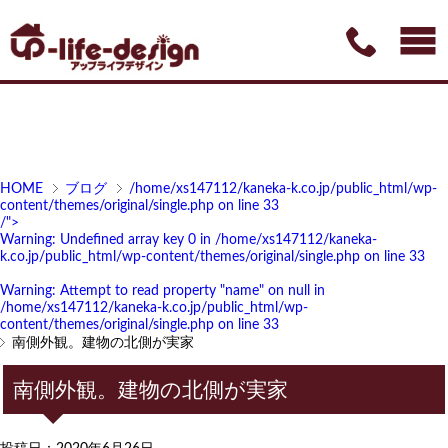
HOME
ブログ
/home/xs147112/kaneka-k.co.jp/public_html/wp-
content/themes/original/single.php on line
33
/">
Warning
: Undefined array key 0 in
/home/xs147112/kaneka-
k.co.jp/public_html/wp-content/themes/original/single.php
on line
33
Warning
: Attempt to read property "name" on null in
/home/xs147112/kaneka-k.co.jp/public_html/wp-
content/themes/original/single.php
on line
33
南側外観。建物の北側が実家
南側外観。建物の北側が実家