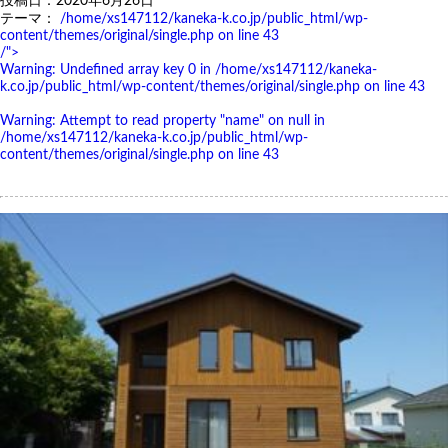
投稿日：2020年6月26日
テーマ：
/home/xs147112/kaneka-k.co.jp/public_html/wp-
content/themes/original/single.php on line
43
/">
Warning
: Undefined array key 0 in
/home/xs147112/kaneka-
k.co.jp/public_html/wp-content/themes/original/single.php
on line
43
Warning
: Attempt to read property "name" on null in
/home/xs147112/kaneka-k.co.jp/public_html/wp-
content/themes/original/single.php
on line
43