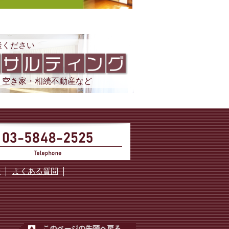
談ください
・空き家・相続不動産など
断
よくある質問