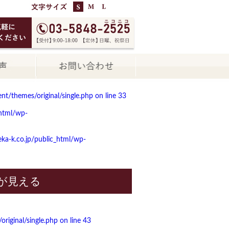
t/themes/original/single.php on line
33
html/wp-
a-k.co.jp/public_html/wp-
が見える
iginal/single.php on line
43