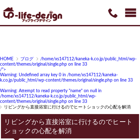
HOME
ブログ
/home/xs147112/kaneka-k.co.jp/public_html/wp-
content/themes/original/single.php on line
33
/">
Warning
: Undefined array key 0 in
/home/xs147112/kaneka-
k.co.jp/public_html/wp-content/themes/original/single.php
on line
33
Warning
: Attempt to read property "name" on null in
/home/xs147112/kaneka-k.co.jp/public_html/wp-
content/themes/original/single.php
on line
33
リビングから直接浴室に行けるのでヒートショックの心配を解消
リビングから直接浴室に行けるのでヒート
ショックの心配を解消