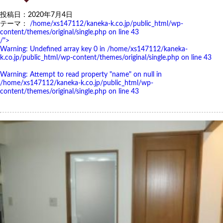
投稿日：2020年7月4日
テーマ：
/home/xs147112/kaneka-k.co.jp/public_html/wp-
content/themes/original/single.php on line
43
/">
Warning
: Undefined array key 0 in
/home/xs147112/kaneka-
k.co.jp/public_html/wp-content/themes/original/single.php
on line
43
Warning
: Attempt to read property "name" on null in
/home/xs147112/kaneka-k.co.jp/public_html/wp-
content/themes/original/single.php
on line
43