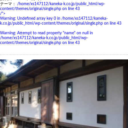
テーマ：
/home/xs147112/kaneka-k.co.jp/public_html/wp-
content/themes/original/single.php on line
43
/">
Warning
: Undefined array key 0 in
/home/xs147112/kaneka-
k.co.jp/public_html/wp-content/themes/original/single.php
on line
43
Warning
: Attempt to read property "name" on null in
/home/xs147112/kaneka-k.co.jp/public_html/wp-
content/themes/original/single.php
on line
43