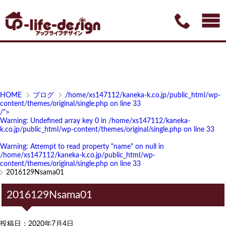
HOME
ブログ
/home/xs147112/kaneka-k.co.jp/public_html/wp-
content/themes/original/single.php on line
33
/">
Warning
: Undefined array key 0 in
/home/xs147112/kaneka-
k.co.jp/public_html/wp-content/themes/original/single.php
on line
33
Warning
: Attempt to read property "name" on null in
/home/xs147112/kaneka-k.co.jp/public_html/wp-
content/themes/original/single.php
on line
33
2016129Nsama01
2016129Nsama01
投稿日：2020年7月4日