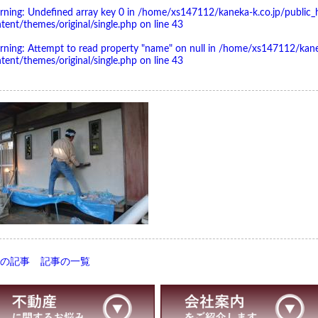
rning
: Undefined array key 0 in
/home/xs147112/kaneka-k.co.jp/public_
tent/themes/original/single.php
on line
43
rning
: Attempt to read property "name" on null in
/home/xs147112/kanek
tent/themes/original/single.php
on line
43
前の記事
記事の一覧