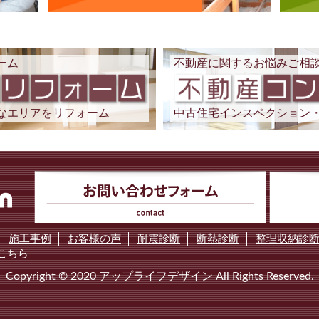
ーム
不動産に関するお悩みご相
なエリアをリフォーム
中古住宅インスペクション
施工事例
お客様の声
耐震診断
断熱診断
整理収納診
こちら
Copyright © 2020 アップライフデザイン All Rights Reserved.