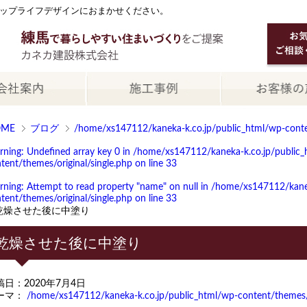
ップライフデザインにおまかせください。
OME
ブログ
/home/xs147112/kaneka-k.co.jp/public_html/wp-conten
rning
: Undefined array key 0 in
/home/xs147112/kaneka-k.co.jp/public_
tent/themes/original/single.php
on line
33
rning
: Attempt to read property "name" on null in
/home/xs147112/kanek
tent/themes/original/single.php
on line
33
乾燥させた後に中塗り
乾燥させた後に中塗り
稿日：2020年7月4日
ーマ：
/home/xs147112/kaneka-k.co.jp/public_html/wp-content/themes/or