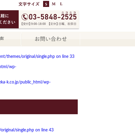
t/themes/original/single.php on line
33
html/wp-
a-k.co.jp/public_html/wp-
iginal/single.php on line
43