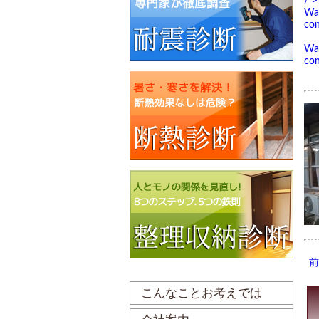
/">
Wa
con
Wa
con
こんなことお考えでは