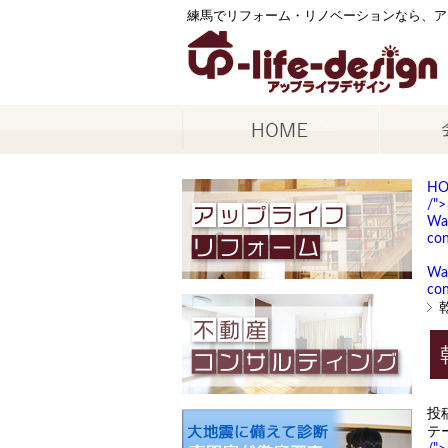
練馬でリフォーム・リノベーションなら、ア
H
/">
Wa
con
Wa
con
投
テ