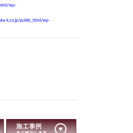
html/wp-
a-k.co.jp/public_html/wp-