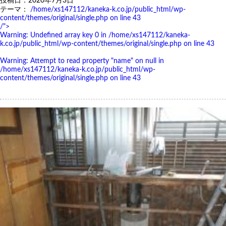
投稿日：2020年7月3日
テーマ：
/home/xs147112/kaneka-k.co.jp/public_html/wp-
content/themes/original/single.php on line
43
/">
Warning
: Undefined array key 0 in
/home/xs147112/kaneka-
k.co.jp/public_html/wp-content/themes/original/single.php
on line
43
Warning
: Attempt to read property "name" on null in
/home/xs147112/kaneka-k.co.jp/public_html/wp-
content/themes/original/single.php
on line
43