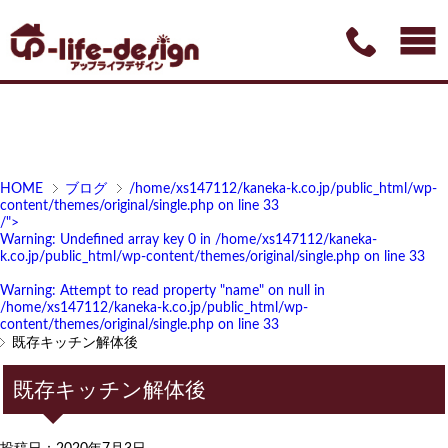
HOME
ブログ
/home/xs147112/kaneka-k.co.jp/public_html/wp-
content/themes/original/single.php on line
33
/">
Warning
: Undefined array key 0 in
/home/xs147112/kaneka-
k.co.jp/public_html/wp-content/themes/original/single.php
on line
33
Warning
: Attempt to read property "name" on null in
/home/xs147112/kaneka-k.co.jp/public_html/wp-
content/themes/original/single.php
on line
33
既存キッチン解体後
既存キッチン解体後