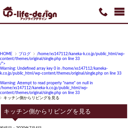
HOME
ブログ
/home/xs147112/kaneka-k.co.jp/public_html/wp-
content/themes/original/single.php on line
33
/">
Warning
: Undefined array key 0 in
/home/xs147112/kaneka-
k.co.jp/public_html/wp-content/themes/original/single.php
on line
33
Warning
: Attempt to read property "name" on null in
/home/xs147112/kaneka-k.co.jp/public_html/wp-
content/themes/original/single.php
on line
33
キッチン側からリビングを見る
キッチン側からリビングを見る