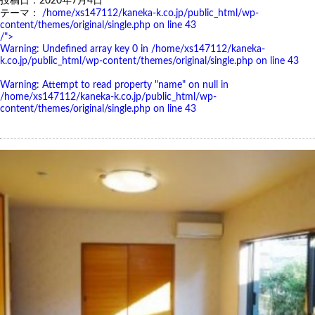
投稿日：2020年7月4日
テーマ：
/home/xs147112/kaneka-k.co.jp/public_html/wp-
content/themes/original/single.php on line
43
/">
Warning
: Undefined array key 0 in
/home/xs147112/kaneka-
k.co.jp/public_html/wp-content/themes/original/single.php
on line
43
Warning
: Attempt to read property "name" on null in
/home/xs147112/kaneka-k.co.jp/public_html/wp-
content/themes/original/single.php
on line
43