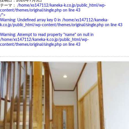
投稿日：2020年7月3日
テーマ：
/home/xs147112/kaneka-k.co.jp/public_html/wp-
content/themes/original/single.php on line
43
/">
Warning
: Undefined array key 0 in
/home/xs147112/kaneka-
k.co.jp/public_html/wp-content/themes/original/single.php
on line
43
Warning
: Attempt to read property "name" on null in
/home/xs147112/kaneka-k.co.jp/public_html/wp-
content/themes/original/single.php
on line
43