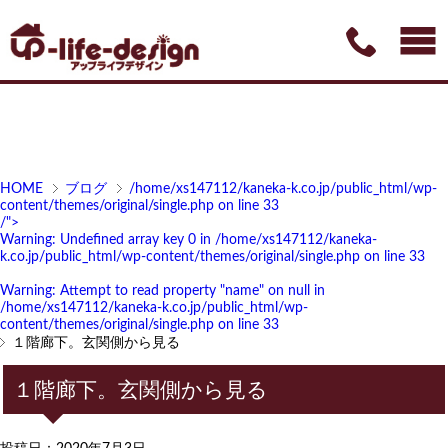
HOME
ブログ
/home/xs147112/kaneka-k.co.jp/public_html/wp-
content/themes/original/single.php on line
33
/">
Warning
: Undefined array key 0 in
/home/xs147112/kaneka-
k.co.jp/public_html/wp-content/themes/original/single.php
on line
33
Warning
: Attempt to read property "name" on null in
/home/xs147112/kaneka-k.co.jp/public_html/wp-
content/themes/original/single.php
on line
33
１階廊下。玄関側から見る
１階廊下。玄関側から見る