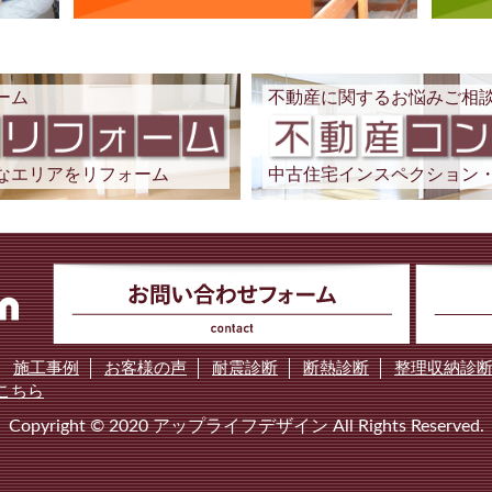
ーム
不動産に関するお悩みご相
なエリアをリフォーム
中古住宅インスペクション
施工事例
お客様の声
耐震診断
断熱診断
整理収納診
こちら
Copyright © 2020 アップライフデザイン All Rights Reserved.