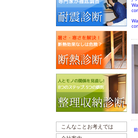
/">
Wa
con
Wa
con
こんなことお考えでは