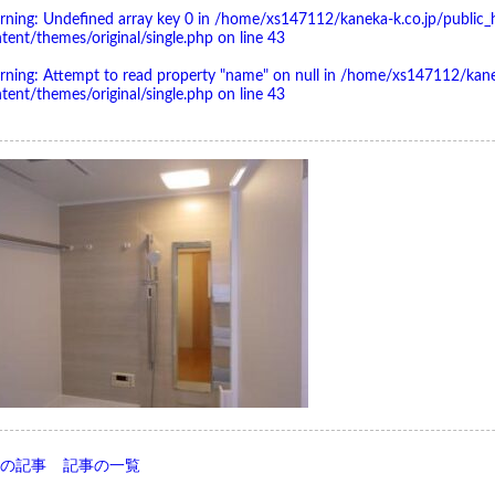
rning
: Undefined array key 0 in
/home/xs147112/kaneka-k.co.jp/public_
tent/themes/original/single.php
on line
43
rning
: Attempt to read property "name" on null in
/home/xs147112/kanek
tent/themes/original/single.php
on line
43
前の記事
記事の一覧