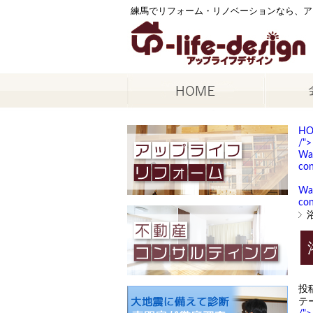
練馬でリフォーム・リノベーションなら、ア
H
/">
Wa
con
Wa
con
投
テ