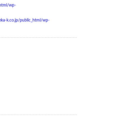
html/wp-
a-k.co.jp/public_html/wp-