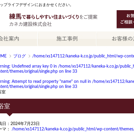
ップライフデザインにおまかせください。
OME
ブログ
/home/xs147112/kaneka-k.co.jp/public_html/wp-conten
rning
: Undefined array key 0 in
/home/xs147112/kaneka-k.co.jp/public_
tent/themes/original/single.php
on line
33
rning
: Attempt to read property "name" on null in
/home/xs147112/kanek
tent/themes/original/single.php
on line
33
浴室
浴室
稿日：2024年7月23日
ーマ：
/home/xs147112/kaneka-k.co.jp/public_html/wp-content/themes/or