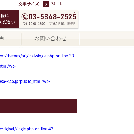
t/themes/original/single.php on line
33
html/wp-
a-k.co.jp/public_html/wp-
iginal/single.php on line
43