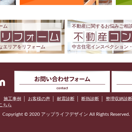
ーム
不動産に関するお悩みご相
なエリアをリフォーム
中古住宅インスペクション
施工事例
お客様の声
耐震診断
断熱診断
整理収納診
こちら
Copyright © 2020 アップライフデザイン All Rights Reserved.