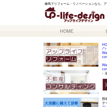
練馬でリフォーム・リノベーションなら、ア
H
/">
Wa
con
Wa
con
投
テ