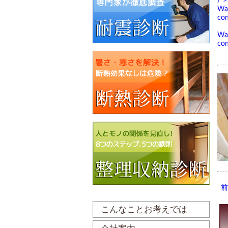
/">
Wa
con
Wa
con
こんなことお考えでは