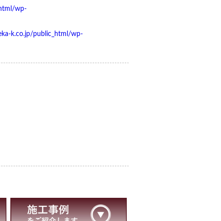
html/wp-
a-k.co.jp/public_html/wp-