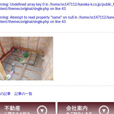
rning
: Undefined array key 0 in
/home/xs147112/kaneka-k.co.jp/public_
tent/themes/original/single.php
on line
43
rning
: Attempt to read property "name" on null in
/home/xs147112/kanek
tent/themes/original/single.php
on line
43
前の記事
記事の一覧