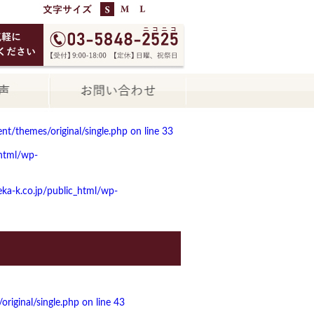
t/themes/original/single.php on line
33
html/wp-
a-k.co.jp/public_html/wp-
iginal/single.php on line
43