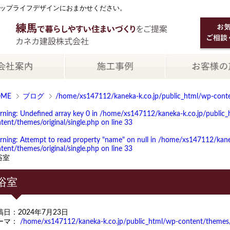
ップライフデザインにおまかせください。
OME
ブログ
/home/xs147112/kaneka-k.co.jp/public_html/wp-conten
rning
: Undefined array key 0 in
/home/xs147112/kaneka-k.co.jp/public_
tent/themes/original/single.php
on line
33
rning
: Attempt to read property "name" on null in
/home/xs147112/kanek
tent/themes/original/single.php
on line
33
浴室
浴室
稿日：2024年7月23日
ーマ：
/home/xs147112/kaneka-k.co.jp/public_html/wp-content/themes/or