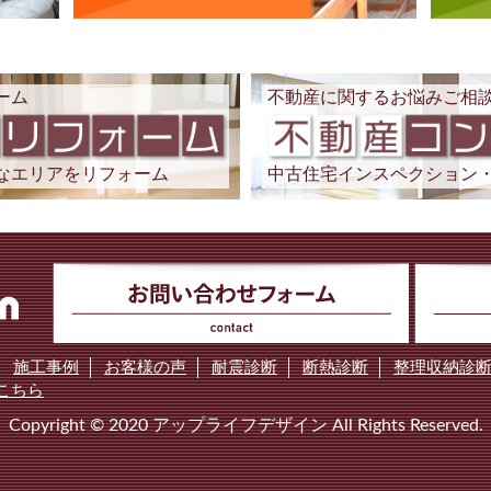
ーム
不動産に関するお悩みご相
なエリアをリフォーム
中古住宅インスペクション
施工事例
お客様の声
耐震診断
断熱診断
整理収納診
こちら
Copyright © 2020 アップライフデザイン All Rights Reserved.