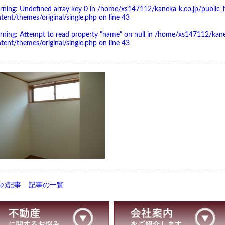
rning
: Undefined array key 0 in
/home/xs147112/kaneka-k.co.jp/public_
tent/themes/original/single.php
on line
43
rning
: Attempt to read property "name" on null in
/home/xs147112/kanek
tent/themes/original/single.php
on line
43
前の記事
記事の一覧