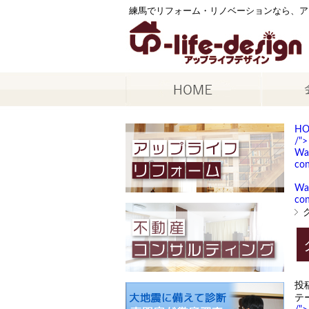
練馬でリフォーム・リノベーションなら、ア
H
/">
Wa
con
Wa
con
投
テ