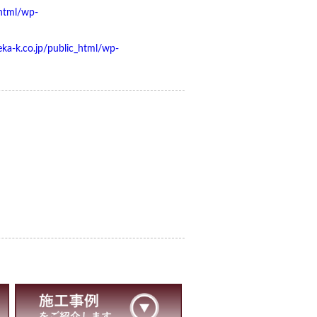
html/wp-
a-k.co.jp/public_html/wp-