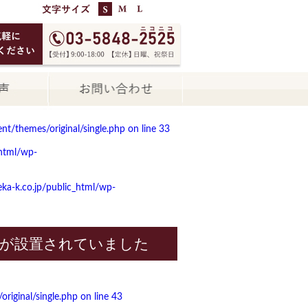
t/themes/original/single.php on line
33
html/wp-
a-k.co.jp/public_html/wp-
が設置されていました
iginal/single.php on line
43