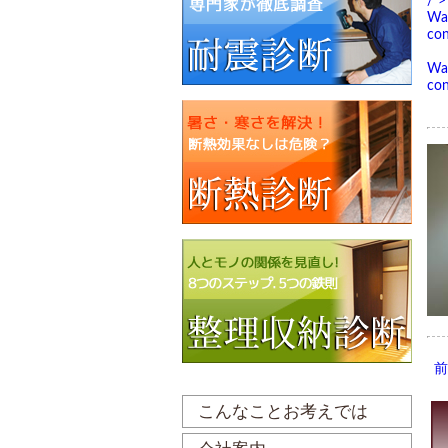
/">
Wa
con
Wa
con
こんなことお考えでは