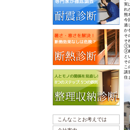
実
れ
熊
今
過
か
そ
そ
①
②
と
そ
こ
講
住
こんなことお考えでは