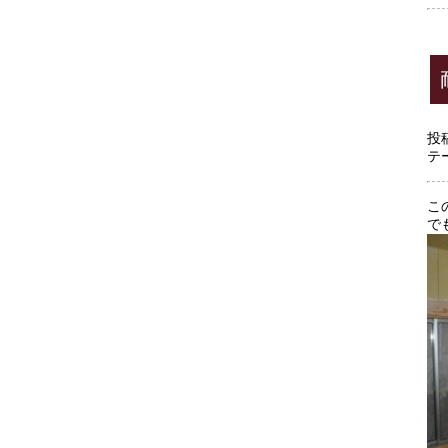
投
テ
こ
で