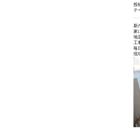
投
テ
新
家
地
工
毎
現