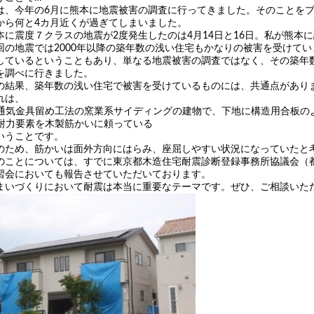
は、今年の6月に熊本に地震被害の調査に行ってきました。そのことを
から何と4カ月近くが過ぎてしまいました。
本に震度７クラスの地震が2度発生したのは4月14日と16日。私が熊本に
回の地震では2000年以降の築年数の浅い住宅もかなりの被害を受けて
しているということもあり、単なる地震被害の調査ではなく、その築年
を調べに行きました。
の結果、築年数の浅い住宅で被害を受けているものには、共通点があり
れは、
通気金具留め工法の窯業系サイディングの建物で、下地に構造用合板の
耐力要素を木製筋かいに頼っている
いうことです。
のため、筋かいは面外方向にはらみ、座屈しやすい状況になっていたと
のことについては、すでに東京都木造住宅耐震診断登録事務所協議会（
習会においても報告させていただいております。
まいづくりにおいて耐震は本当に重要なテーマです。ぜひ、ご相談いた