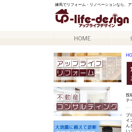
練馬でリフォーム・リノベーションなら、ア
H
投
テ
ブ
イ
ん
い