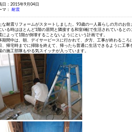
稿日：2015年9月04日
ーマ：
耐震
たな耐震リフォームがスタートしました。93歳の一人暮らしの方のお住
にいる時はほとんど1階の居間と隣接する和室6帖で生活されているとの
震によって1階が倒壊することないようにという計画です。
事期間中は、朝、デイサービースに行かれて、夕方、工事が終わるころ
日、帰宅時までに掃除を終えて、帰ったら普通に生活できるように工事
場の施工部隊もやる気スイッチが入っています。