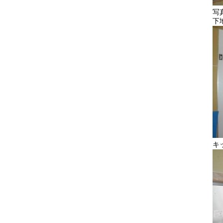
写
下
キ